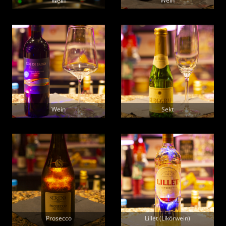
Wein
Wein
Wein
Sekt
Prosecco
Lillet (Likörwein)