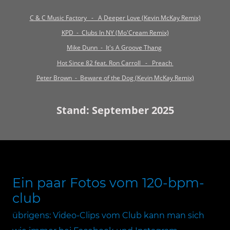
C & C Music Factory - A Deeper Love (Kevin McKay Remix)
KPD - Clubs In NY (Mo'Cream Remix)
Mike Dunn - It's A Groove Thang
Hot Since 82 feat. Ron Carroll - Preach
Peter Brown - Beware of the Dog (Kevin McKay Remix)
Stand: September 2025
Ein paar Fotos vom 120-bpm-
club
übrigens: Video-Clips vom Club kann man sich